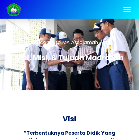
Welcome to MA Assalamah Pati
Visi, Misi, & Tujuan Madrasah
Visi
“Terbentuknya Peserta Didik Yang